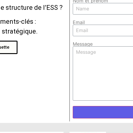
Nom et prénom
e structure de l’ESS ?
ments-clés :
Email
e stratégique.
Message
uette